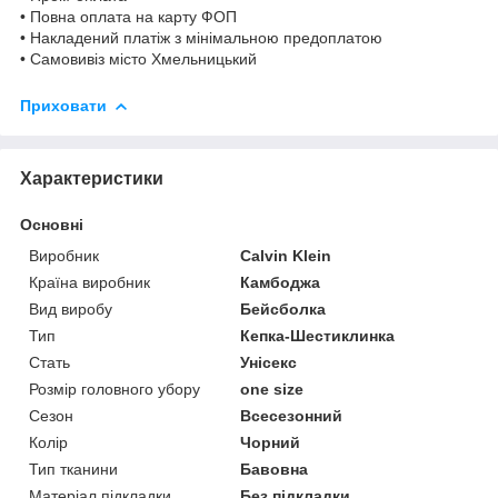
• Повна оплата на карту ФОП
• Накладений платіж з мінімальною предоплатою
• Самовивіз місто Хмельницький
Приховати
Характеристики
Основні
Виробник
Calvin Klein
Країна виробник
Камбоджа
Вид виробу
Бейсболка
Тип
Кепка-Шестиклинка
Стать
Унісекс
Розмір головного убору
one size
Сезон
Всесезонний
Колір
Чорний
Тип тканини
Бавовна
Матеріал підкладки
Без підкладки