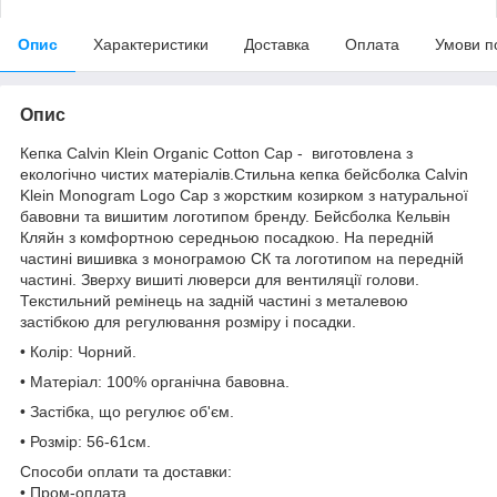
Опис
Характеристики
Доставка
Оплата
Умови п
Опис
Кепка Calvin Klein Organic Cotton Cap - виготовлена ​​з
екологічно чистих матеріалів.Стильна кепка бейсболка Calvin
Klein Monogram Logo Cap з жорстким козирком з натуральної
бавовни та вишитим логотипом бренду. Бейсболка Кельвін
Кляйн з комфортною середньою посадкою. На передній
частині вишивка з монограмою СК та логотипом на передній
частині. Зверху вишиті люверси для вентиляції голови.
Текстильний ремінець на задній частині з металевою
застібкою для регулювання розміру і посадки.
• Колір: Чорний.
• Матеріал: 100% органічна бавовна.
• Застібка, що регулює об'єм.
• Розмір: 56-61см.
Способи оплати та доставки:
• Пром-оплата