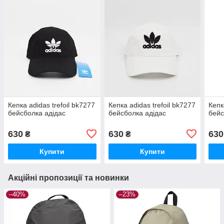
Кепка adidas trefoil bk7277
Кепка adidas trefoil bk7277
Кепк
бейсболка адідас
бейсболка адідас
бейс
630
630
630
₴
₴
Купити
Купити
Акційні пропозиції та новинки
–40%
–23%