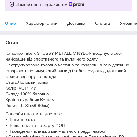
Замовлення під захистом
Опис
Характеристики
Доставка
Оплата
Умови п
Опис
Капелюх nike х STUSSY METALLIC NYLON поєднує в собі
найкраще від спортивного та вуличного одягу.
Неструктурована головна частина та козирок на всю довжину
створюють невимушений вигляд і забезпечують додатковий
захист від вітру та погоди.
Стать:Чоловіки, жінки
Колір: ЧОРНИЙ
Склад: 100% бавовна.
Країна виробник Вєтнам.
Розмір: L-Xl (56-60см)
Способи оплати та доставки:
• Пром-оплата
• Повна оплата на карту ФОП
• Накладений платіж з мінімальною предоплатою
• Самовивіз місто Хмельницький, вулиця Проскурівська, 50