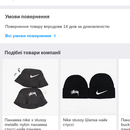
Умови повернення
Повернення товару впродовж 14 днів за домовленістю
Всі умови повернення
Подібні товари компанії
Панамка nike х stussy
Nike stussy Шапка найк
Пана
metallic nylon панамка
стуссі
buck
стуссі найк панама
пана