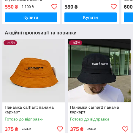
550
580
600
₴
₴
1 100 ₴
Купити
Купити
Акційні пропозиції та новинки
–50%
–50%
Панамка carhartt панама
Панамка carhartt панама
кархарт
кархарт
Готово до відправки
Готово до відправки
375
375
₴
₴
750 ₴
750 ₴