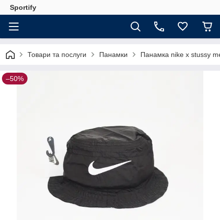
Sportify
Товари та послуги
Панамки
Панамка nike х stussy me
–50%