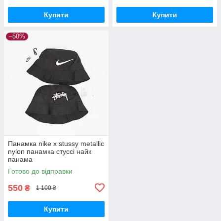
Купити
Купити
–50%
Панамка nike х stussy metallic
nylon панамка стуссі найк
панама
Готово до відправки
550
₴
1 100 ₴
Купити