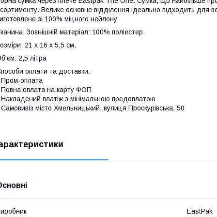
орна сумка через плече Eastpak The One. Сумка, що найбільше пр
сортименту. Велике основне відділення ідеально підходить для вс
иготовлене зі 100% міцного нейлону
канина: Зовнішній матеріал: 100% поліестер.
озміри: 21 х 16 х 5,5 см.
б'єм: 2,5 літра
пособи оплати та доставки:
 Пром-оплата
 Повна оплата на карту ФОП
 Накладений платіж з мінімальною предоплатою
 Самовивіз місто Хмельницький, вулиця Проскурівська, 50
арактеристики
Основні
иробник
EastPak