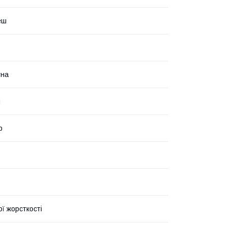
еш
тна
й
р
ї жорсткості