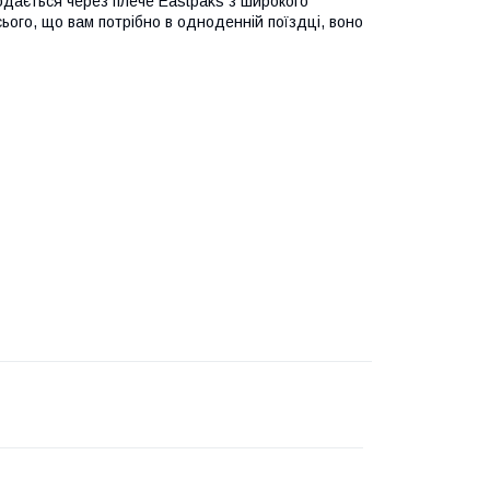
одається через плече Eastpaks з широкого
ього, що вам потрібно в одноденній поїздці, воно