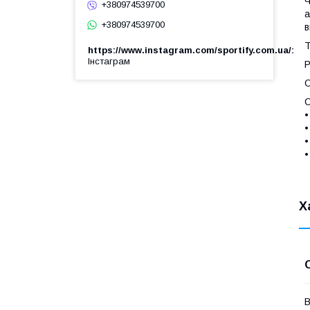
Ч
+380974539700
а
+380974539700
в
Т
https://www.instagram.com/sportify.com.ua/
Інстаграм
Р
О
С
•
•
•
•
Х
В