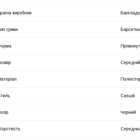
раїна виробник
Банглад
ип сумки
Барсетка
Форма
Прямоку
озмір
Середні
атеріал
Поліесте
тиль
Casual
олір
Чорний
орсткість
Середньо