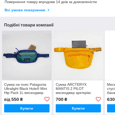
Повернення товару впродовж 14 днів за домовленістю
Всі умови повернення
Подібні товари компанії
Сумка на пояс Patagonia
Сумка ARCTERYX
Месе
Ultralight Black Hole® Mini
MANTIS 2 PILOT
стус
Hip Pack 1L месенджер
месенджер арктерікс
бан
барсетка бананка
бананка арктерікс
550
700
630
від
₴
₴
патагонія
Купити
Купити