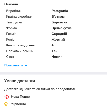
Основні
Виробник
Patagonia
Країна виробник
В'єтнам
Тип сумки
Барсетка
Форма
Прямокутна
Розмір
Середній
Колір
Жовтий
Кількість відділень
4
Плечовий ремінь
Так
Стан
Новий
Приховати
Умови доставки
Доставка здійснюється тільки по передоплаті.
Нова Пошта
Укрпошта