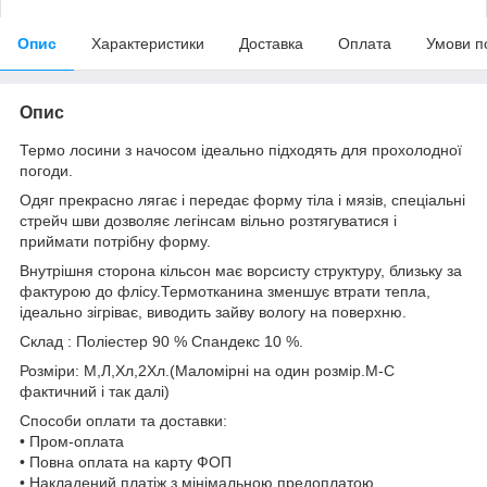
Опис
Характеристики
Доставка
Оплата
Умови п
Опис
Термо лосини з начосом ідеально підходять для прохолодної
погоди.
Одяг прекрасно лягає і передає форму тіла і мязів, спеціальні
стрейч шви дозволяє легінсам вільно розтягуватися і
приймати потрібну форму.
Внутрішня сторона кільсон має ворсисту структуру, близьку за
фактурою до флісу.Термотканина зменшує втрати тепла,
ідеально зігріває, виводить зайву вологу на поверхню.
Склад : Поліестер 90 % Спандекс 10 %.
Розміри: М,Л,Хл,2Хл.(Маломірні на один розмір.М-С
фактичний і так далі)
Способи оплати та доставки:
• Пром-оплата
• Повна оплата на карту ФОП
• Накладений платіж з мінімальною предоплатою