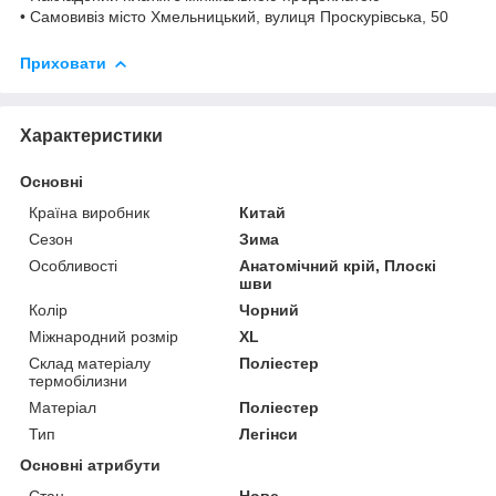
• Самовивіз місто Хмельницький, вулиця Проскурівська, 50
Приховати
Характеристики
Основні
Країна виробник
Китай
Сезон
Зима
Особливості
Анатомічний крій, Плоскі
шви
Колір
Чорний
Міжнародний розмір
XL
Склад матеріалу
Поліестер
термобілизни
Матеріал
Поліестер
Тип
Легінси
Основні атрибути
Стан
Нове