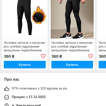
Чоловічі легінси з начосом
Чоловічі легінси з начосом
Чоло
pro combat підштаники
pro combat підштаники
pro 
кальсонни термобілизна
кальсонни термобілизна
каль
лоссини
лоссини
лос
360
360
360
₴
₴
Купити
Купити
Про нас
97% позитивних з 103 відгуків за рік
Працює з 17.12.2022
м. Хмельницький