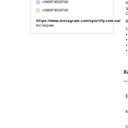
+380974539700
п
І
+380974539700
С
https://www.instagram.com/sportify.com.ua/
В
Інстаграм
С
•
•
•
•
Х
К
С