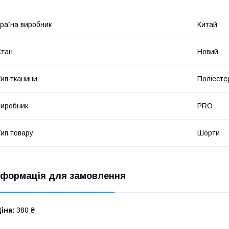
раїна виробник
Китай
Стан
Новий
ип тканини
Поліесте
иробник
PRO
ип товару
Шорти
нформація для замовлення
іна:
380 ₴