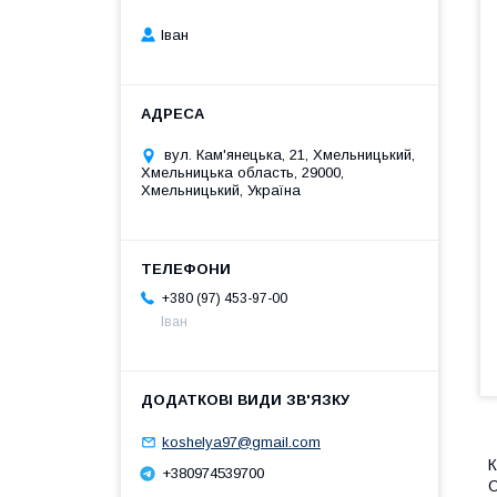
Іван
вул. Кам'янецька, 21, Хмельницький,
Хмельницька область, 29000,
Хмельницький, Україна
+380 (97) 453-97-00
Іван
koshelya97@gmail.com
К
+380974539700
О