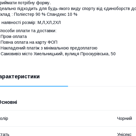
риймати потрібну форму.
деально підходить для будь-якого виду спорту від єдиноборств до
клад : Поліестер 90 % Спандекс 10 %
 наявності розмір: М,Л,ХЛ,2ХЛ
пособи оплати та доставки:
 Пром-оплата
 Повна оплата на карту ФОП
 Накладений платіж з мінімальною предоплатою
 Самовивіз місто Хмельницький, вулиця Проскурівська, 50
арактеристики
Основні
олір
Чорний
тать
Унісекс