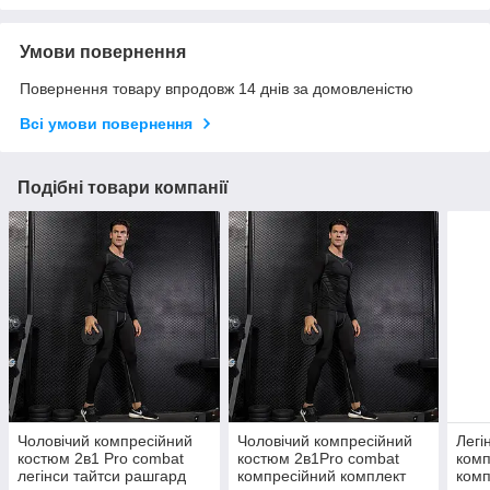
Умови повернення
Повернення товару впродовж 14 днів за домовленістю
Всі умови повернення
Подібні товари компанії
Чоловічий компресійний
Чоловічий компресійний
Легі
костюм 2в1 Pro combat
костюм 2в1Pro combat
комп
легінси тайтси рашгард
компресійний комплект
ком