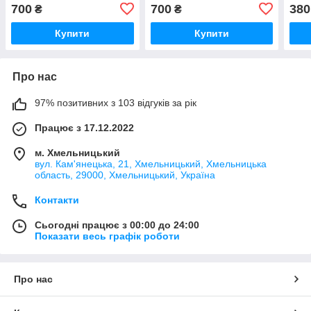
лосіни комплект
pro combat Рашгард тайси
лоси
700
700
380
₴
₴
компрессионые тайсы
рашгард
Купити
Купити
Про нас
97% позитивних з 103 відгуків за рік
Працює з 17.12.2022
м. Хмельницький
вул. Кам'янецька, 21, Хмельницький, Хмельницька
область, 29000, Хмельницький, Україна
Контакти
Сьогодні працює з 00:00 до 24:00
Показати весь графік роботи
Про нас