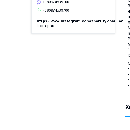
С
+380974539700
В
+380974539700
н
н
https://www.instagram.com/sportify.com.ua/
м
Інстаграм
М
В
Р
М
1
К
С
•
•
•
•
Х