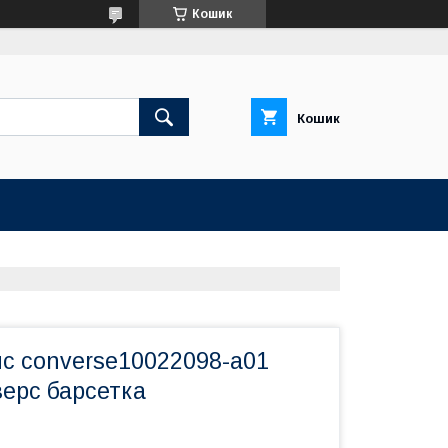
Кошик
Кошик
яс converse10022098-a01
верс барсетка