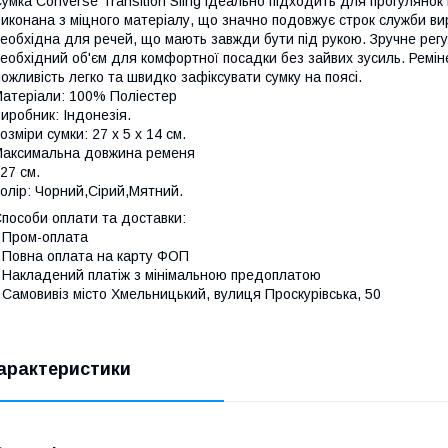
умка Converse Transition Sling ідеально підходить для прогулянок м
иконана з міцного матеріалу, що значно подовжує строк служби в
еобхідна для речей, що мають завжди бути під рукою. Зручне рег
еобхідний об'єм для комфортної посадки без зайвих зусиль. Реміне
ожливість легко та швидко зафіксувати сумку на поясі.
атеріали: 100% Поліестер
иробник: Індонезія.
озміри сумки: 27 х 5 х 14 см.
аксимальна довжина ременя
27 см.
олір: Чорний,Сірий,Мятний.
пособи оплати та доставки:
 Пром-оплата
 Повна оплата на карту ФОП
 Накладений платіж з мінімальною предоплатою
 Самовивіз місто Хмельницький, вулиця Проскурівська, 50
арактеристики