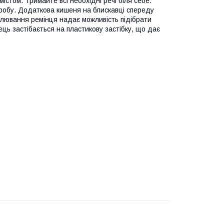
істом. Тримайте всі необхідні речі біля себе.
иробу. Додаткова кишеня на блискавці спереду
улювання ремінця надає можливість підібрати
ць застібається на пластикову застібку, що дає