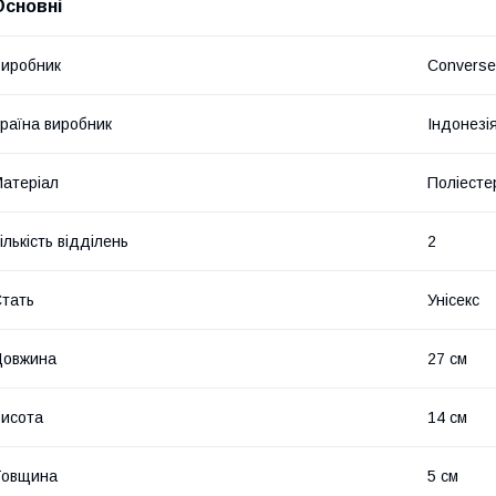
Основні
иробник
Converse
раїна виробник
Індонезі
атеріал
Поліесте
ількість відділень
2
тать
Унісекс
Довжина
27 см
исота
14 см
Товщина
5 см