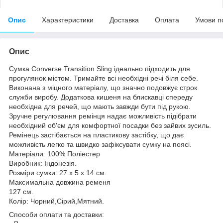
Опис
Характеристики
Доставка
Оплата
Умови п
Опис
Сумка Converse Transition Sling ідеально підходить для
прогулянок містом. Тримайте всі необхідні речі біля себе.
Виконана з міцного матеріалу, що значно подовжує строк
служби виробу. Додаткова кишеня на блискавці спереду
необхідна для речей, що мають завжди бути під рукою.
Зручне регулювання ремінця надає можливість підібрати
необхідний об'єм для комфортної посадки без зайвих зусиль.
Ремінець застібається на пластикову застібку, що дає
можливість легко та швидко зафіксувати сумку на поясі.
Матеріали: 100% Поліестер
Виробник: Індонезія.
Розміри сумки: 27 х 5 х 14 см.
Максимальна довжина ременя
127 см.
Колір: Чорний,Сірий,Мятний.
Способи оплати та доставки: