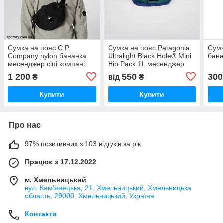
Сумка на пояс C.P.
Сумка на пояс Patagonia
Сумк
Company nylon бананка
Ultralight Black Hole® Mini
бан
месенджер сіпі компані
Hip Pack 1L месенджер
барсетка бананка
1 200
550
300
₴
від
₴
патагонія
Купити
Купити
Про нас
97% позитивних з 103 відгуків за рік
Працює з 17.12.2022
м. Хмельницький
вул. Кам'янецька, 21, Хмельницький, Хмельницька
область, 29000, Хмельницький, Україна
Контакти