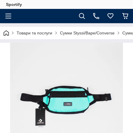
Sportify
Товари та послуги
Сумки Styssi/Bape/Converse
Сумк