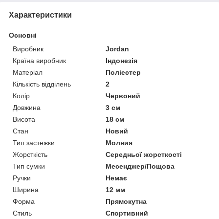
Характеристики
Основні
Виробник
Jordan
Країна виробник
Індонезія
Матеріал
Поліестер
Кількість відділень
2
Колір
Червоний
Довжина
3 см
Висота
18 см
Стан
Новий
Тип застежки
Молния
Жорсткість
Середньої жорсткості
Тип сумки
Месенджер/Пощова
Ручки
Немає
Ширина
12 мм
Форма
Прямокутна
Стиль
Спортивний