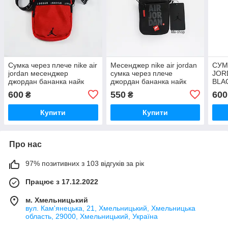
Сумка через плече nike air
Месенджер nike air jordan
СУМК
jordan месенджер
сумка через плече
JOR
джордан бананка найк
джордан бананка найк
BLA
месе
600
550
600
₴
₴
Купити
Купити
Про нас
97% позитивних з 103 відгуків за рік
Працює з 17.12.2022
м. Хмельницький
вул. Кам'янецька, 21, Хмельницький, Хмельницька
область, 29000, Хмельницький, Україна