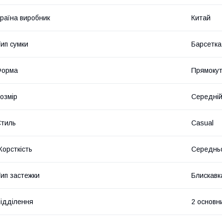
раїна виробник
Китай
ип сумки
Барсетка
Форма
Прямоку
озмір
Середні
тиль
Casual
орсткість
Середньо
ип застежки
Блискавк
ідділення
2 основн