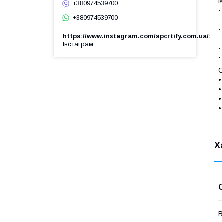
М
+380974539700
-
+380974539700
-
-
https://www.instagram.com/sportify.com.ua/
-
Інстаграм
-
-
С
•
•
•
•
Х
В