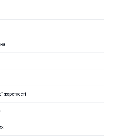
тна
й
ї жорсткості
а
их