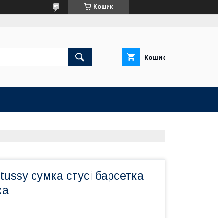
Кошик
Кошик
ussy сумка стусі барсетка
ка