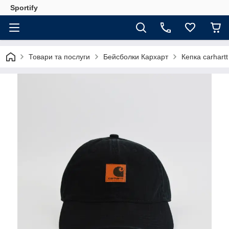
Sportify
Товари та послуги
Бейсболки Кархарт
Кепка carhart