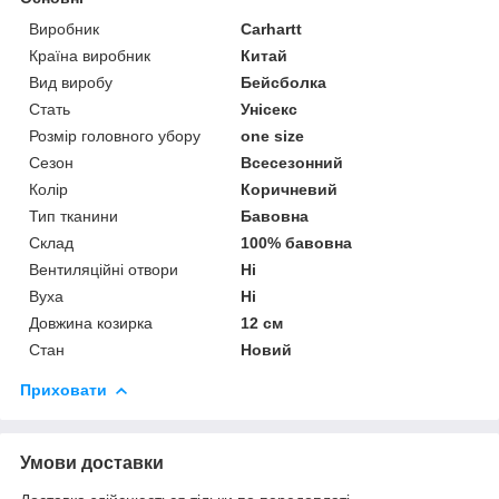
Виробник
Carhartt
Країна виробник
Китай
Вид виробу
Бейсболка
Стать
Унісекс
Розмір головного убору
one size
Сезон
Всесезонний
Колір
Коричневий
Тип тканини
Бавовна
Склад
100% бавовна
Вентиляційні отвори
Ні
Вуха
Ні
Довжина козирка
12 см
Стан
Новий
Приховати
Умови доставки