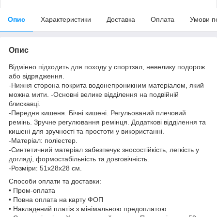
Опис
Характеристики
Доставка
Оплата
Умови п
Опис
Відмінно підходить для походу у спортзал, невелику подорож
або відрядження.
-Нижня сторона покрита водонепроникним матеріалом, який
можна мити. -Основні велике відділення на подвійній
блискавці.
-Передня кишеня. Бічні кишені. Регульований плечовий
ремінь. Зручне регулювання ремінця. Додаткові відділення та
кишені для зручності та простоти у використанні.
-Матеріал: поліестер.
-Синтетичний матеріал забезпечує зносостійкість, легкість у
догляді, формостабільність та довговічність.
-Розміри: 51х28х28 см.
Способи оплати та доставки:
• Пром-оплата
• Повна оплата на карту ФОП
• Накладений платіж з мінімальною предоплатою