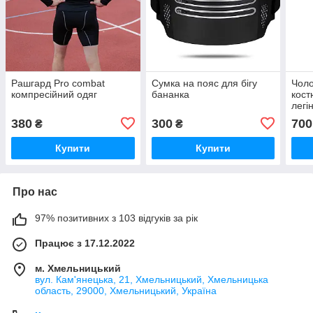
Рашгард Pro combat
Сумка на пояс для бігу
Чоло
компресійний одяг
бананка
кост
легі
лосі
380
300
700
₴
₴
ком
раш
Купити
Купити
Про нас
97% позитивних з 103 відгуків за рік
Працює з 17.12.2022
м. Хмельницький
вул. Кам'янецька, 21, Хмельницький, Хмельницька
область, 29000, Хмельницький, Україна