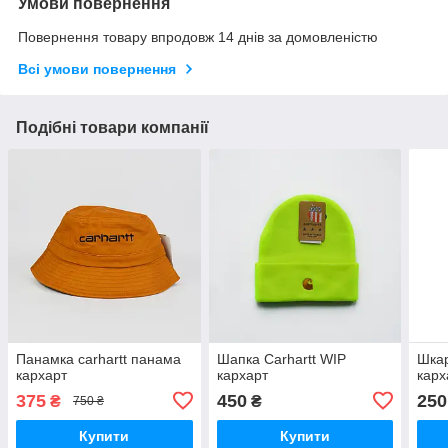
Умови повернення
Повернення товару впродовж 14 днів за домовленістю
Всі умови повернення
Подібні товари компанії
Панамка carhartt панама
Шапка Carhartt WIP
Шкар
кархарт
кархарт
карх
375
450
250
₴
₴
750 ₴
Купити
Купити