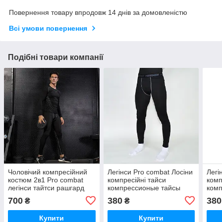
Повернення товару впродовж 14 днів за домовленістю
Всі умови повернення
Подібні товари компанії
Чоловічий компресійний
Легінси Pro combat Лосіни
Легі
костюм 2в1 Pro combat
компресійні тайси
комп
легінси тайтси рашгард
компрессионые тайсы
ком
лосіни комплект
лосини тайтсі
лоси
700
380
380
₴
₴
компрессионые тайсы
рашгард
Купити
Купити